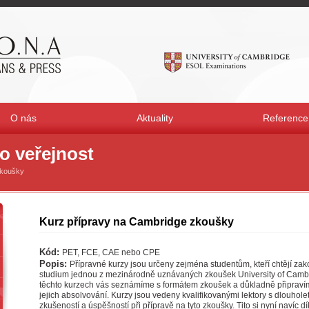
O nás
Aktuality
Reference
o veřejnost
zkoušky
Kurz přípravy na Cambridge zkoušky
Kód:
PET, FCE, CAE nebo CPE
Popis:
Přípravné kurzy jsou určeny zejména studentům, kteří chtějí zak
studium jednou z mezinárodně uznávaných zkoušek University of Camb
těchto kurzech vás seznámíme s formátem zkoušek a důkladně připraví
jejich absolvování. Kurzy jsou vedeny kvalifikovanými lektory s dlouhole
zkušeností a úspěšností při přípravě na tyto zkoušky. Tito si nyní navíc dí