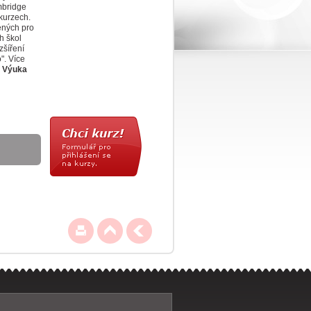
mbridge
kurzech.
ených pro
h škol
zšíření
". Více
.
Výuka