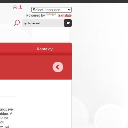
Powered by
Translate
Kontakty
ončit své
ridge. V
me na
tou
ky naší