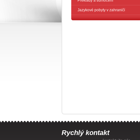
Překlady a tlumočení
Jazykové pobyty v zahraničí
Rychlý kontakt