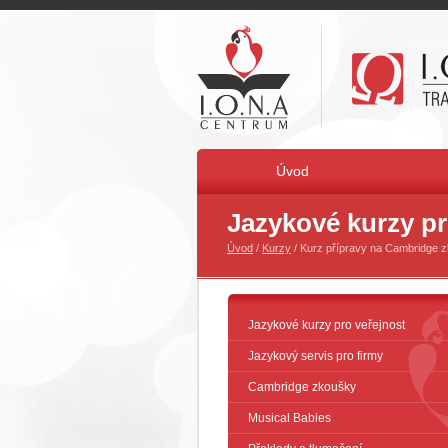
Úvod
Jazykové kurzy pr
Úvod
/
Kurzy
/ Kurz přípravy na Cambridge 
Jazykové kurzy pro veřejnost
Jazykový servis pro firmy
Cambridge zkoušky
Musical Babies