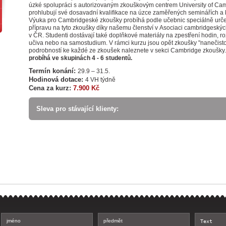
úzké spolupráci s autorizovaným zkouškovým centrem University of Ca
prohlubují své dosavadní kvalifikace na úzce zaměřených seminářích a 
Výuka pro Cambridgeské zkoušky probíhá podle učebnic speciálně urč
přípravu na tyto zkoušky díky našemu členství v Asociaci cambridgeskýc
v ČR. Studenti dostávají také doplňkové materiály na zpestření hodin, ro
učiva nebo na samostudium. V rámci kurzu jsou opět zkoušky "nanečisto
podrobností ke každé ze zkoušek naleznete v sekci Cambridge zkoušky
probíhá ve skupinách 4 - 6 studentů.
Termín konání:
29.9 – 31.5.
Hodinová dotace:
4 VH týdně
Cena za kurz:
7.900 Kč
Sleva pro stávající klienty: