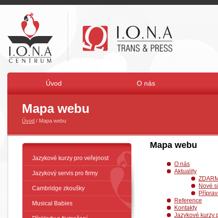
Úvod
O nás
Mapa webu
Úvod
/ Mapa webu
Mapa webu
Jazykové kurzy pro veřejnost
O nás
Aktuality
Jazykový servis pro firmy
ZDARMA
Nové sí
Cambridge zkoušky
Přípra
Reference
Musical Babies
Kontakty
Jazykové kurzy p