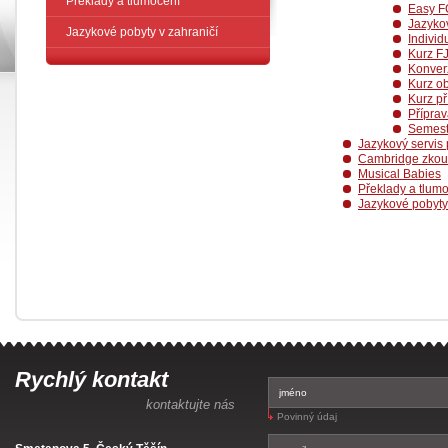
Překlady a tlumočení
Easy F
Jazykov
Jazykové pobyty v zahraničí
Individ
Kurz FJ
Konverz
Kurz o
Kurz p
Příprav
Semestr
Jazykový servis 
Cambridge zkou
Musical Babies
Překlady a tlum
Jazykové pobyty
Rychlý kontakt
kontaktujte nás
Povinný údaj