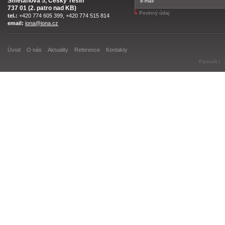
Smetanova 5, Český Těšín
737 01 (2. patro nad KB)
Povinný údaj
tel.:
+420 774 605 399, +420 774 515 814
email:
iona@iona.cz
Úvod
O nás
Aktuality
Reference
Kontakty
Partneři
|