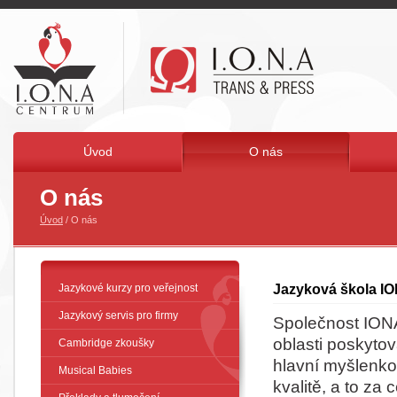
Úvod
O nás
O nás
Úvod
/ O nás
Jazykové kurzy pro veřejnost
Jazyková škola I
Jazykový servis pro firmy
Společnost IONA
oblasti poskyto
Cambridge zkoušky
hlavní myšlenkou
Musical Babies
kvalitě, a to za 