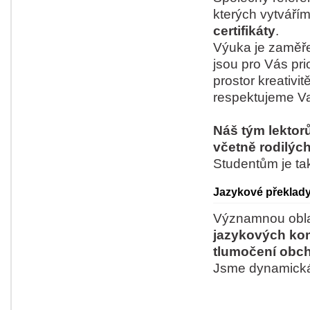
kterých vytváří
certifikáty
.
Výuka je zaměře
jsou pro Vás pr
prostor kreativi
respektujeme Va
Náš tým lektorů
včetně rodilýc
Studentům je tak
Jazykové překlady
Významnou oblas
jazykových ko
tlumočení obch
Jsme dynamická 