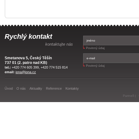
Rychlý kontakt
kontaktujte nás
Povinný údaj
Smetanova 5, Český Těšín
737 01 (2. patro nad KB)
Povinný údaj
tel.:
+420 774 605 399, +420 774 515 814
email:
iona@iona.cz
Úvod
O nás
Aktuality
Reference
Kontakty
Partneři
|