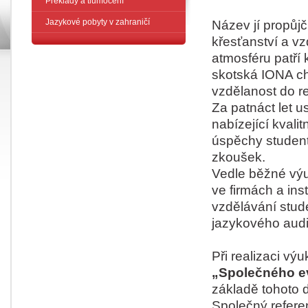
Překlady a tlumočení
Jazykové pobyty v zahraničí
Název jí propůjč
křesťanství a vz
atmosféru patří
skotská IONA ch
vzdělanost do r
Za patnáct let u
nabízející kvali
úspěchy student
zkoušek.
Vedle běžné výu
ve firmách a in
vzdělávání stud
jazykového audi
Při realizaci vý
„Společného ev
základě tohoto 
Společný refere