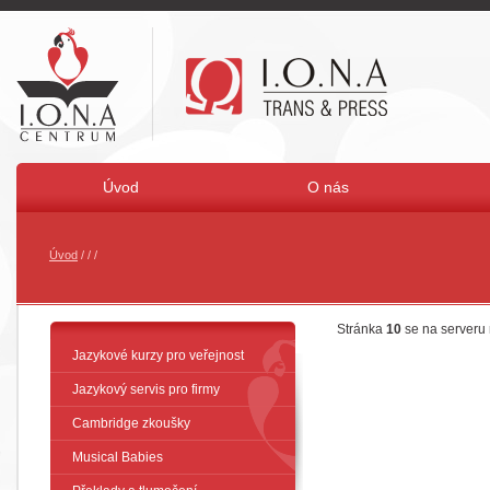
Úvod
O nás
Úvod
/
/
/
Stránka
10
se na serveru
Jazykové kurzy pro veřejnost
Jazykový servis pro firmy
Cambridge zkoušky
Musical Babies