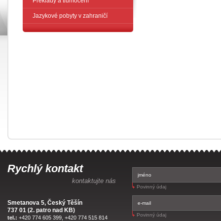
Překlady a tlumočení
Jazykové pobyty v zahraničí
Rychlý kontakt
kontaktujte nás
Povinný údaj
Smetanova 5, Český Těšín
737 01 (2. patro nad KB)
Povinný údaj
tel.:
+420 774 605 399, +420 774 515 814