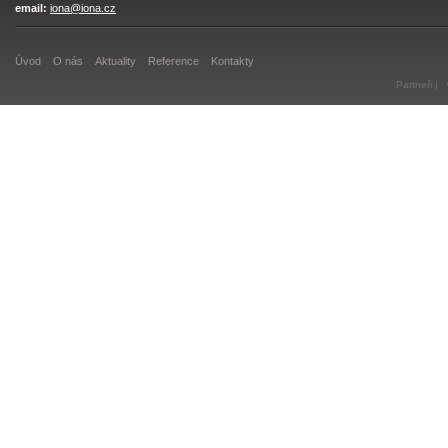
email:
iona@iona.cz
Úvod
O nás
Aktuality
Reference
Kontakty
Partneři
|